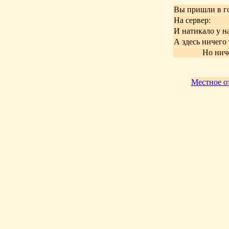
Вы пришли в го
На сервер:
И натикало у на
А здесь ничего 
Но ниче
Местное о